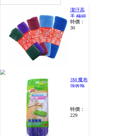
潔汙高
手 極細
特價：
纖維擦
30
拭布 加
強版
32×30cm
3M 魔布
強效拖
把~輕巧
型(替換
包)
特價：
229