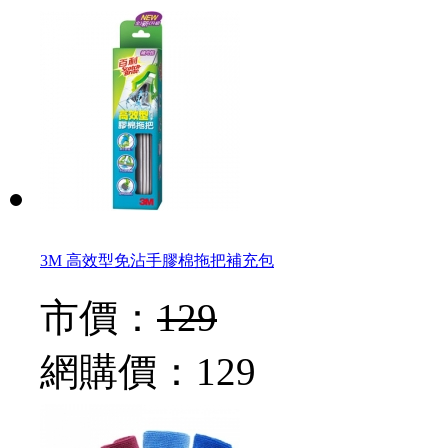
3M 高效型免沾手膠棉拖把補充包
市價：
129
網購價：
129