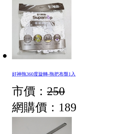
好神拖360度旋轉-拖把布盤1入
市價：
250
網購價：
189