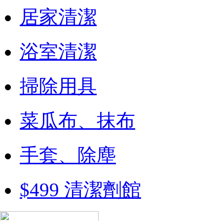
居家清潔
浴室清潔
掃除用具
菜瓜布、抹布
手套、除塵
$499 清潔劑館