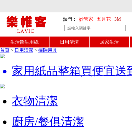
熱門：
妙管家
五月花
3M
生活衛生用紙
日用清潔
居家生活
首頁
>
日用清潔
>
掃除用具
家用紙品整箱買便宜送
衣物清潔
廚房/餐俱清潔