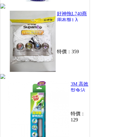
好神拖L740商
用布盤1入
特價：
359
3M 高效
型免沾
手膠棉
拖把補
充包
特價：
129