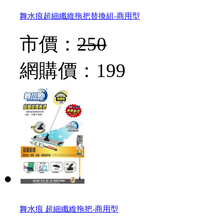
舞水痕超細纖維拖把替換組-商用型
市價：
250
網購價：
199
舞水痕 超細纖維拖把-商用型