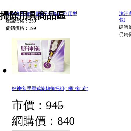
掃除用具商品區
舞水痕超細纖維拖把替換組-商用型
潔汙高
包)
建議價格：250
建議價
促銷價格：199
促銷價
好神拖 手壓式旋轉拖把組(1桶1拖1布)
市價：
945
網購價：
840