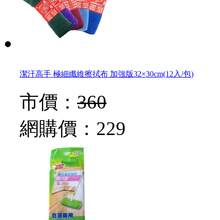
潔汙高手 極細纖維擦拭布 加強版32×30cm(12入/包)
市價：
360
網購價：
229