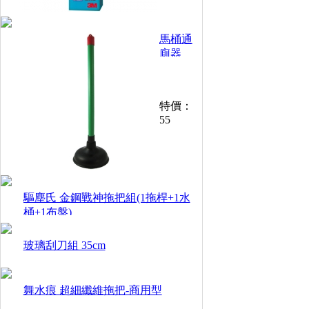
馬桶通
廁器
特價：
55
驅塵氏 金鋼戰神拖把組(1拖桿+1水
桶+1布盤)
玻璃刮刀組 35cm
舞水痕 超細纖維拖把-商用型