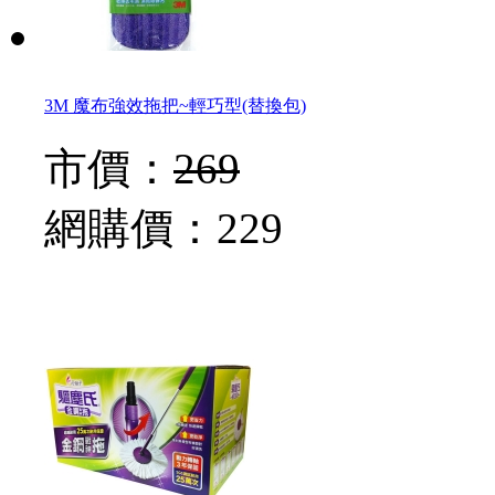
3M 魔布強效拖把~輕巧型(替換包)
市價：
269
網購價：
229