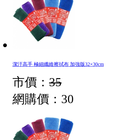
潔汙高手 極細纖維擦拭布 加強版32×30cm
市價：
35
網購價：
30