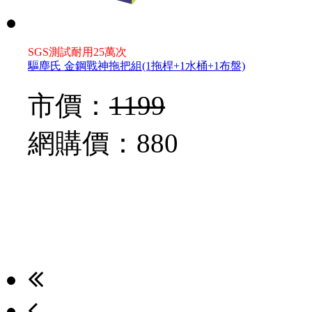
SGS測試耐用25萬次
驅塵氏 金鋼戰神拖把組(1拖桿+1水桶+1布盤)
市價：
1199
網購價：
880