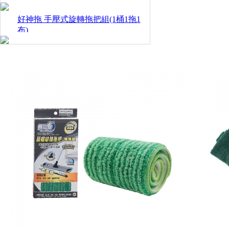
好神拖 手壓式旋轉拖把組(1桶1拖1
布)