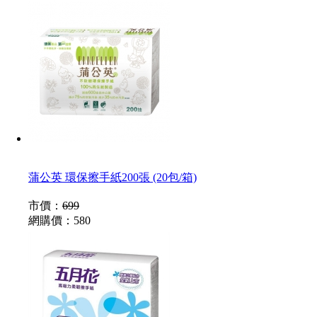
蒲公英 環保擦手紙200張 (20包/箱)
市價：
699
網購價：
580