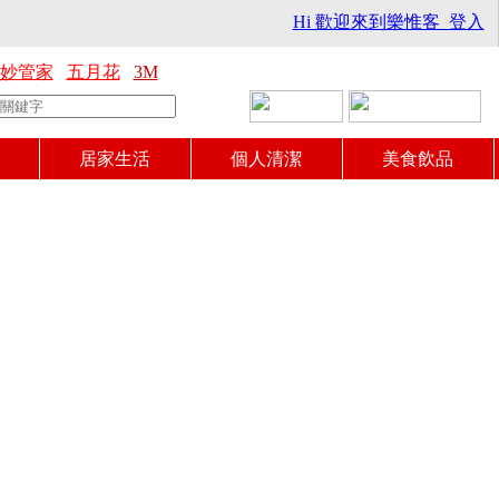
Hi 歡迎來到樂惟客 登入
妙管家
五月花
3M
居家生活
個人清潔
美食飲品