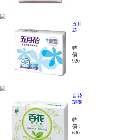
箱)
五月
花
高吸
力柔
特
韌擦
價：
手紙
920
(100
抽
x40
包)
百花
環保
三折
擦手
特
紙
價：
200
630
張