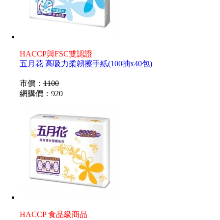
HACCP與FSC雙認證
五月花 高吸力柔韌擦手紙(100抽x40包)
市價：
1100
網購價：
920
HACCP 食品級商品