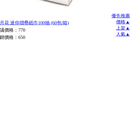
優先推薦
價格▲
月花 迷你摺疊紙巾100抽 (60包/箱)
上架▲
議價格：770
人氣▲
銷價格：650