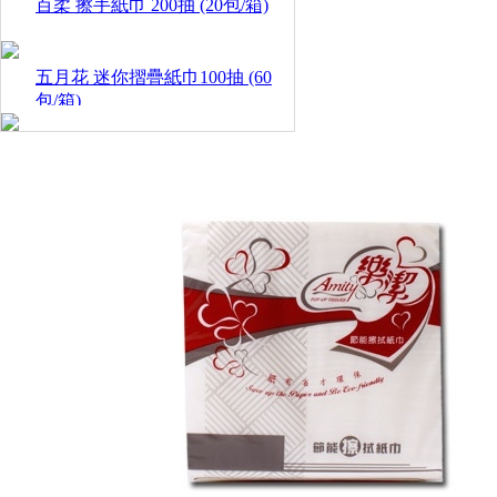
百柔 擦手紙巾 200抽 (20包/箱)
五月花 迷你摺疊紙巾100抽 (60
包/箱)