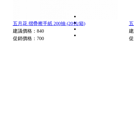
五月花 摺疊擦手紙 200抽 (20包/箱)
五
建議價格：840
建
促銷價格：700
促