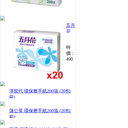
(20
包/
箱)
五月
花
高吸
力柔
特
韌擦
價：
手紙
490
(100
抽
x20
包)
淨世代 環保擦手紙200張 (20包/
箱)
蒲公英 環保擦手紙200張 (20包/
箱)