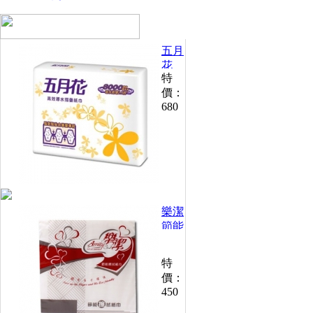
五月
花
特
高導
價：
水擦
680
手紙
200
抽
(20
包/
箱)
樂潔
節能
擦拭
紙巾
特
200
價：
張
450
(30
包/