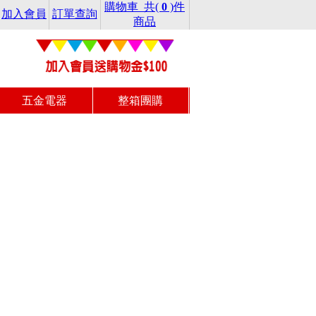
購物車 共(
0
)件
加入會員
訂單查詢
商品
五金電器
整箱團購