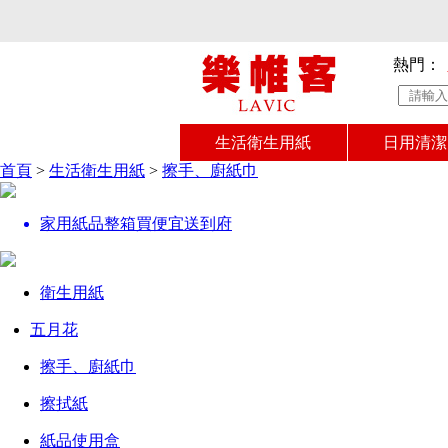
熱門：
生活衛生用紙
日用清潔
首頁
>
生活衛生用紙
>
擦手、廚紙巾
家用紙品整箱買便宜送到府
衛生用紙
五月花
擦手、廚紙巾
擦拭紙
紙品使用盒