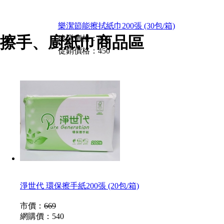
樂潔節能擦拭紙巾200張 (30包/箱)
擦手、廚紙巾商品區
建議價格：500
促銷價格：450
淨世代 環保擦手紙200張 (20包/箱)
市價：
669
網購價：
540