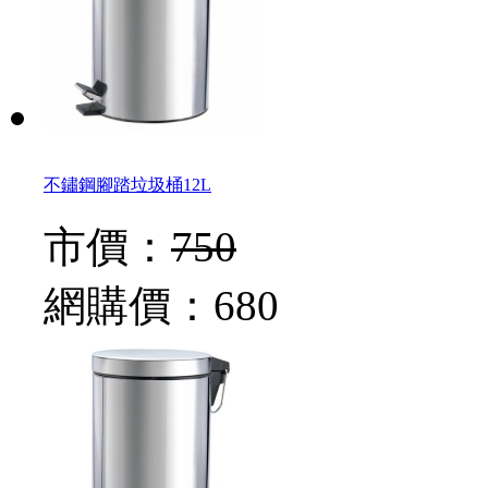
不鏽鋼腳踏垃圾桶12L
市價：
750
網購價：
680