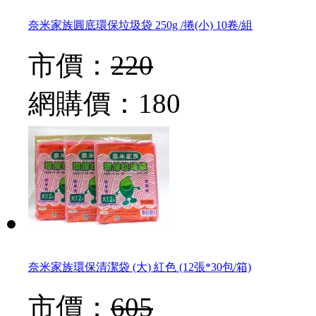
奈米家族圓底環保垃圾袋 250g /捲(小) 10卷/組
市價：
220
網購價：
180
奈米家族環保清潔袋 (大) 紅色 (12張*30包/箱)
市價：
605