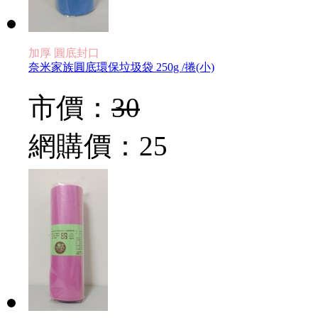
加厚 圓底封口
奈米家族圓底環保垃圾袋 250g /捲(小)
市價：
30
網購價：
25