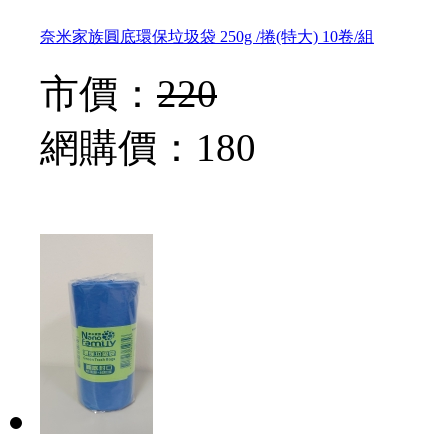
奈米家族圓底環保垃圾袋 250g /捲(特大) 10卷/組
市價：
220
網購價：
180