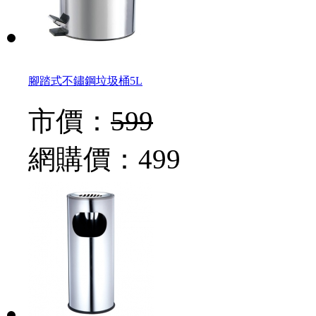
腳踏式不鏽鋼垃圾桶5L
市價：
599
網購價：
499