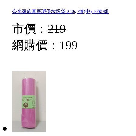
奈米家族圓底環保垃圾袋 250g /捲(中) 10卷/組
市價：
219
網購價：
199