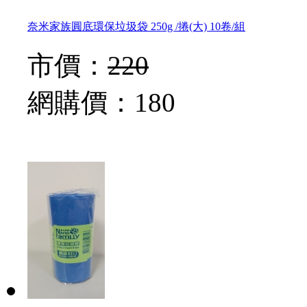
奈米家族圓底環保垃圾袋 250g /捲(大) 10卷/組
市價：
220
網購價：
180