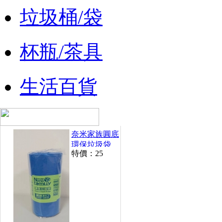
垃圾桶/袋
杯瓶/茶具
生活百貨
奈米家族圓底
環保垃圾袋
特價：
25
250g /捲(小)