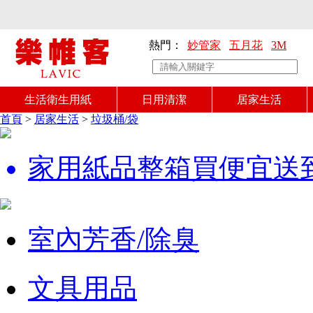
熱門：
妙管家
五月花
3M
生活衛生用紙
日用清潔
居家生活
首頁
>
居家生活
>
垃圾桶/袋
家用紙品整箱買便宜送
室內芳香/除臭
文具用品