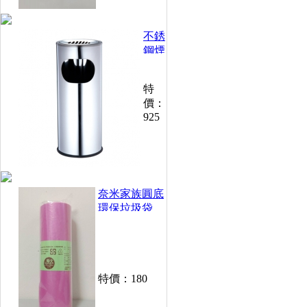
不銹
鋼煙
灰缸
垃圾
特
桶
價：
925
奈米家族圓底
環保垃圾袋
250g /捲(特大)
10卷/組
特價：
180