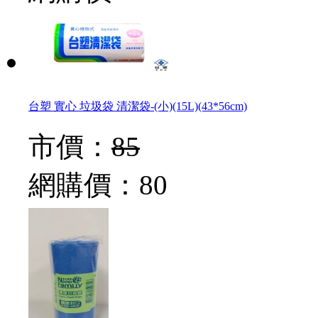
台塑 實心 垃圾袋 清潔袋-(小)(15L)(43*56cm)
市價：
85
網購價：
80