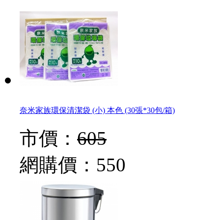
奈米家族環保清潔袋 (小) 本色 (30張*30包/箱)
市價：
605
網購價：
550