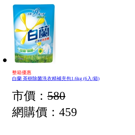
整箱優惠
白蘭 茶樹除菌洗衣精補充包1.6kg (6入/箱)
市價：
580
網購價：
459