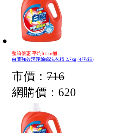
整箱優惠 平均$155/桶
白蘭強效潔淨除蟎洗衣精-2.7kg (4瓶/箱)
市價：
716
網購價：
620