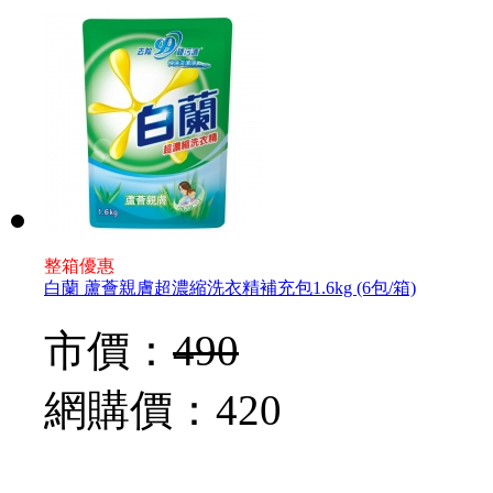
整箱優惠
白蘭 蘆薈親膚超濃縮洗衣精補充包1.6kg (6包/箱)
市價：
490
網購價：
420