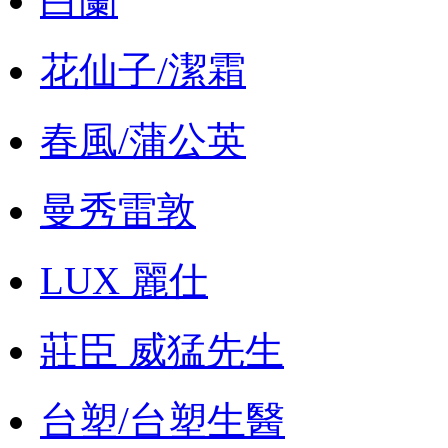
白蘭
花仙子/潔霜
春風/蒲公英
曼秀雷敦
LUX 麗仕
莊臣 威猛先生
台塑/台塑生醫