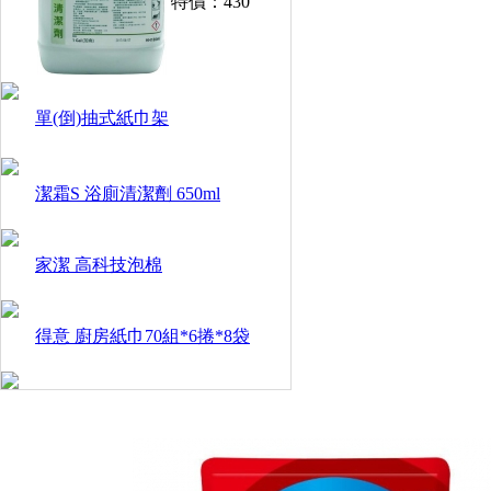
特價：
430
單(倒)抽式紙巾架
潔霜S 浴廁清潔劑 650ml
家潔 高科技泡棉
得意 廚房紙巾70組*6捲*8袋