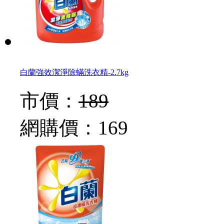
白蘭強效潔淨除蟎洗衣精-2.7kg
市價：
189
網購價：
169