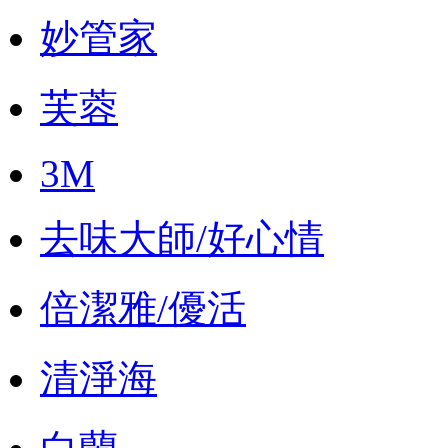
妙管家
芙蓉
3M
去味大師/好心情
倍潔雅/優活
清淨海