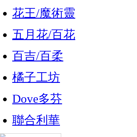
花王/魔術靈
五月花/百花
百吉/百柔
橘子工坊
Dove多芬
聯合利華