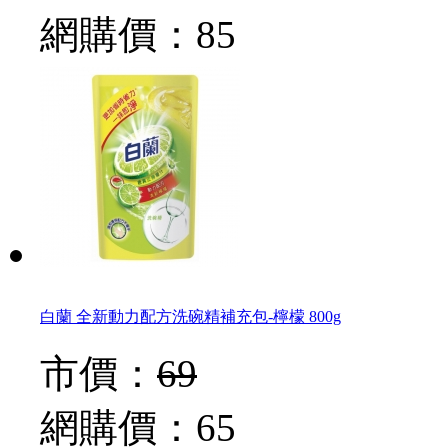
網購價：
85
白蘭 全新動力配方洗碗精補充包-檸檬 800g
市價：
69
網購價：
65