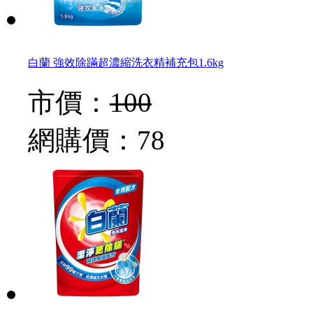
白蘭 強效除蹣超濃縮洗衣精補充包1.6kg
市價：
100
網購價：
78