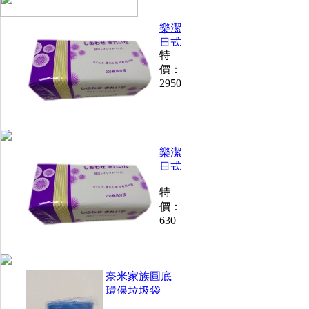
樂潔
日式
特
抽取
價：
衛生
2950
紙
200
抽
*30
包
樂潔
(30
包*5
日式
箱)
抽取
特
衛生
價：
紙
630
200
抽
(30
包/
奈米家族圓底
箱)
環保垃圾袋
250g /捲(小)