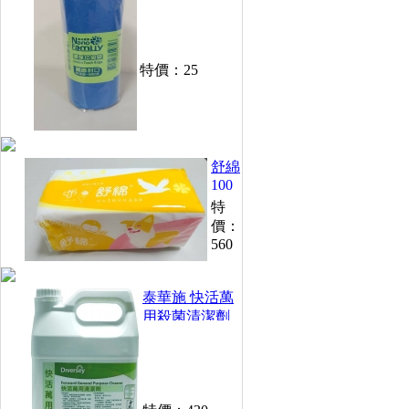
特價：
25
舒綿
100
抽衛
特
生紙
價：
(48
560
包/
箱)
泰華施 快活萬
用殺菌清潔劑
(1加侖)