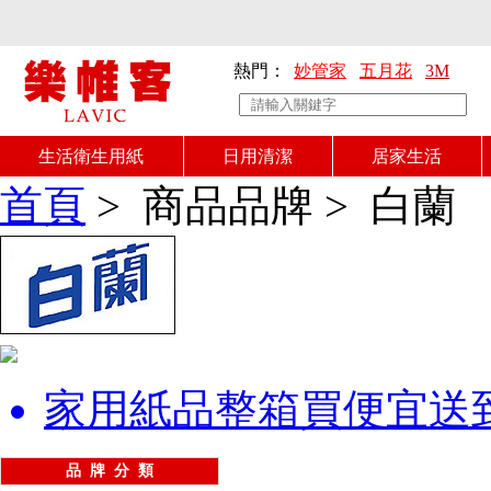
熱門：
妙管家
五月花
3M
生活衛生用紙
日用清潔
居家生活
首頁
>
商品品牌
>
白蘭
家用紙品整箱買便宜送
品 牌 分 類