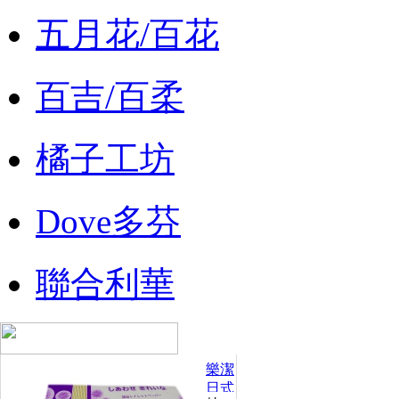
五月花/百花
百吉/百柔
橘子工坊
Dove多芬
聯合利華
樂潔
日式