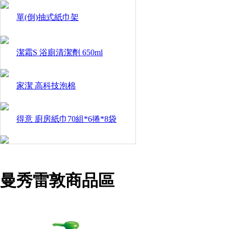
單(倒)抽式紙巾架
潔霜S 浴廁清潔劑 650ml
家潔 高科技泡棉
得意 廚房紙巾70組*6捲*8袋
曼秀雷敦商品區