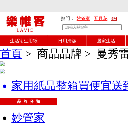
熱門：
妙管家
五月花
3M
生活衛生用紙
日用清潔
居家生活
首頁
>
商品品牌
>
曼秀
家用紙品整箱買便宜送
品 牌 分 類
妙管家