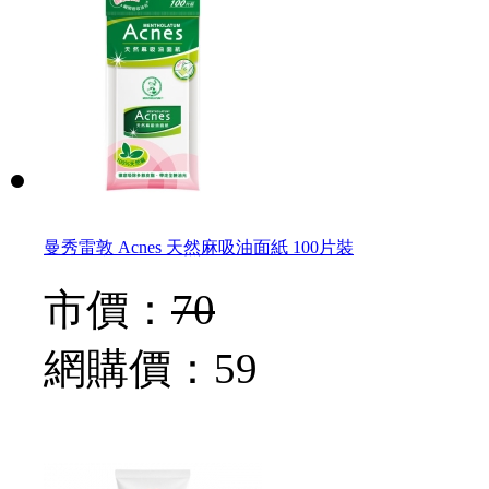
曼秀雷敦 Acnes 天然麻吸油面紙 100片裝
市價：
70
網購價：
59