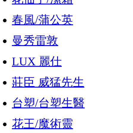
春風/蒲公英
曼秀雷敦
LUX 麗仕
莊臣 威猛先生
台塑/台塑生醫
花王/魔術靈