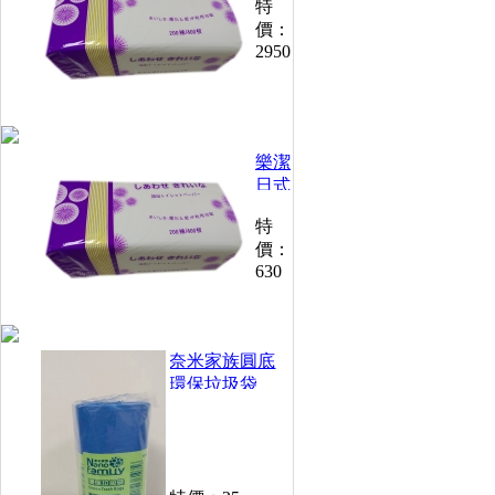
特
抽取
價：
衛生
2950
紙
200
抽
*30
包
樂潔
(30
包*5
日式
箱)
抽取
特
衛生
價：
紙
630
200
抽
(30
包/
奈米家族圓底
箱)
環保垃圾袋
250g /捲(小)