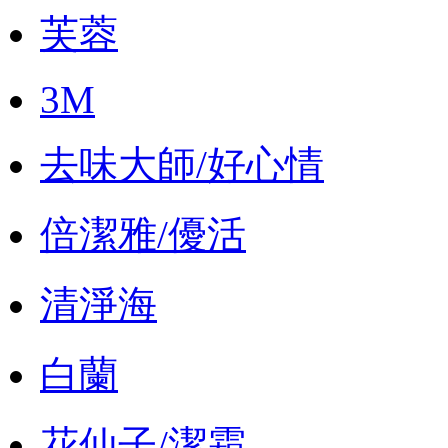
芙蓉
3M
去味大師/好心情
倍潔雅/優活
清淨海
白蘭
花仙子/潔霜