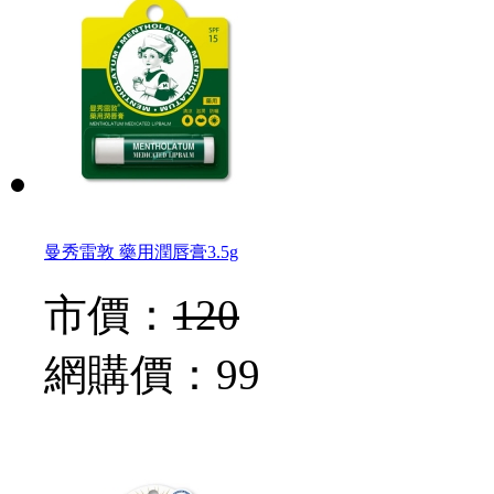
曼秀雷敦 藥用潤唇膏3.5g
市價：
120
網購價：
99