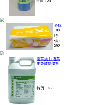
特價：
25
舒綿
100
抽衛
特
生紙
價：
(48
560
包/
箱)
泰華施 快活萬
用殺菌清潔劑
(1加侖)
特價：
430