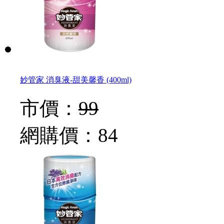
妙管家 消臭液-甜美馨香 (400ml)
市價：
99
網購價：
84