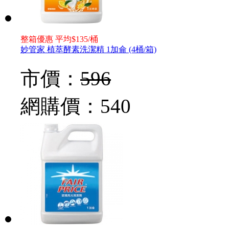
整箱優惠 平均$135/桶
妙管家 植萃酵素洗潔精 1加侖 (4桶/箱)
市價：
596
網購價：
540