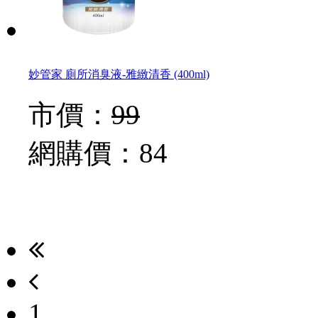
妙管家 廁所消臭液-雅緻清香 (400ml)
市價：
99
網購價：
84
1