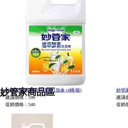
妙管家商品區
妙管家 植萃酵素洗潔精 1加侖 (4桶/箱)
妙管家
建議價格：596
建議價
促銷價格：540
促銷價