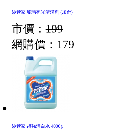
妙管家 玻璃亮光清潔劑 (加侖)
市價：
199
網購價：
179
妙管家 超強漂白水 4000g