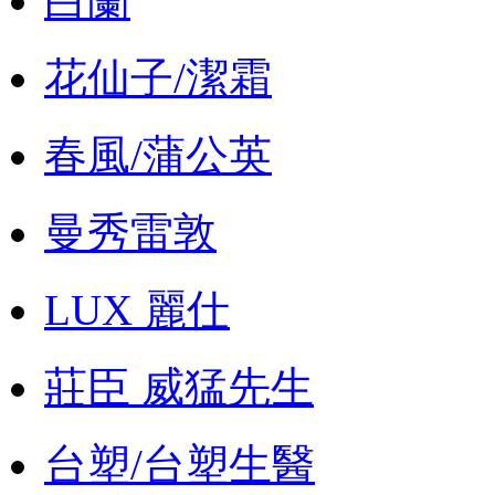
白蘭
花仙子/潔霜
春風/蒲公英
曼秀雷敦
LUX 麗仕
莊臣 威猛先生
台塑/台塑生醫