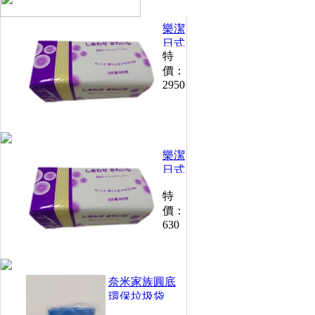
樂潔
日式
特
抽取
價：
衛生
2950
紙
200
抽
*30
包
樂潔
(30
包*5
日式
箱)
抽取
特
衛生
價：
紙
630
200
抽
(30
包/
奈米家族圓底
箱)
環保垃圾袋
250g /捲(小)