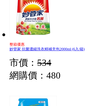
整箱優惠
妙管家 抗菌濃縮洗衣精補充包2000ml (6入/箱)
市價：
534
網購價：
480