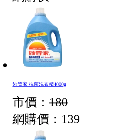
妙管家 抗菌洗衣精4000g
市價：
180
網購價：
139