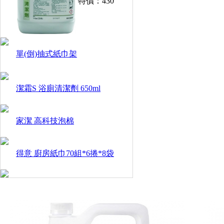
特價：
430
單(倒)抽式紙巾架
潔霜S 浴廁清潔劑 650ml
家潔 高科技泡棉
得意 廚房紙巾70組*6捲*8袋