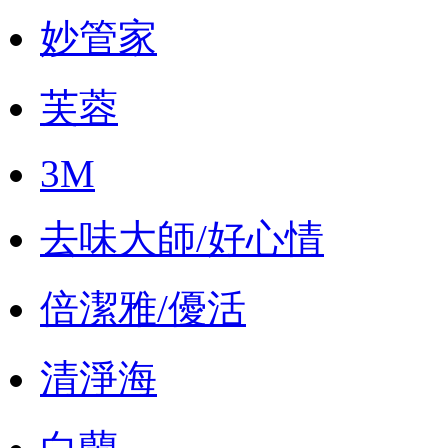
妙管家
芙蓉
3M
去味大師/好心情
倍潔雅/優活
清淨海