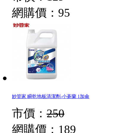
網購價：
95
妙管家 瞬乾地板清潔劑-小蒼蘭 1加侖
市價：
250
網購價：
189