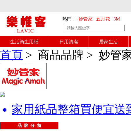
熱門：
妙管家
五月花
3M
生活衛生用紙
日用清潔
居家生活
首頁
>
商品品牌
>
妙管
家用紙品整箱買便宜送
品 牌 分 類