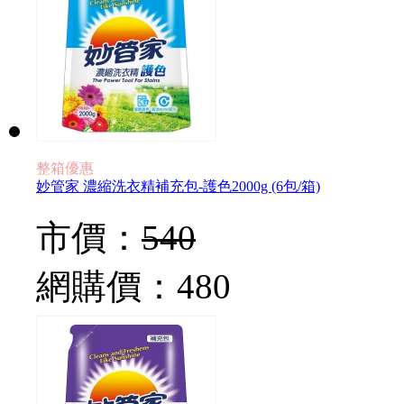
整箱優惠
妙管家 濃縮洗衣精補充包-護色2000g (6包/箱)
市價：
540
網購價：
480