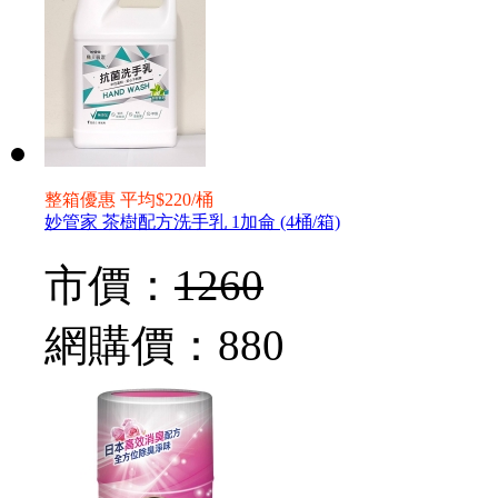
整箱優惠 平均$220/桶
妙管家 茶樹配方洗手乳 1加侖 (4桶/箱)
市價：
1260
網購價：
880