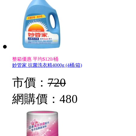
整箱優惠 平均$120/桶
妙管家 抗菌洗衣精4000g (4桶/箱)
市價：
720
網購價：
480