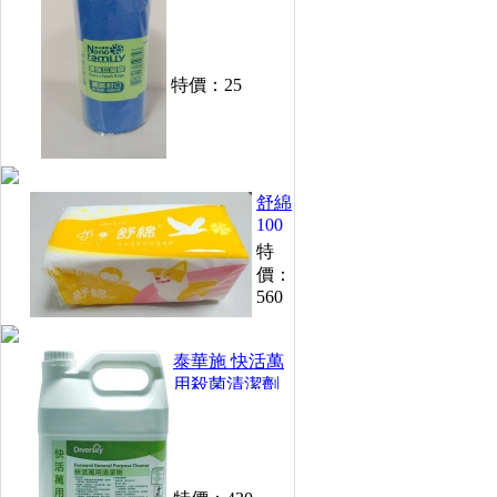
特價：
25
舒綿
100
抽衛
特
生紙
價：
(48
560
包/
箱)
泰華施 快活萬
用殺菌清潔劑
(1加侖)