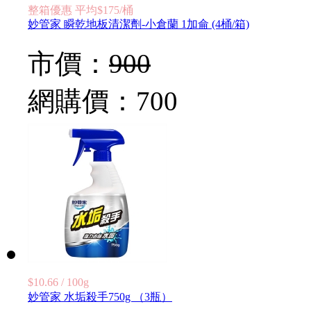
整箱優惠 平均$175/桶
妙管家 瞬乾地板清潔劑-小倉蘭 1加侖 (4桶/箱)
市價：
900
網購價：
700
$10.66 / 100g
妙管家 水垢殺手750g （3瓶）