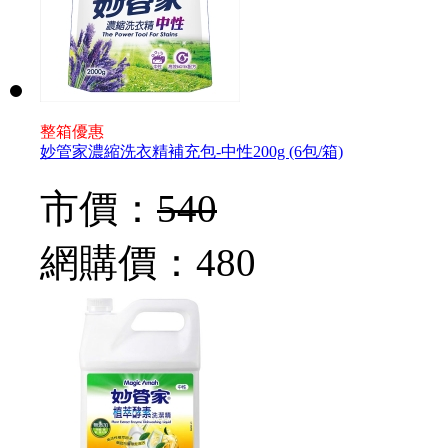
整箱優惠
妙管家濃縮洗衣精補充包-中性200g (6包/箱)
市價：
540
網購價：
480