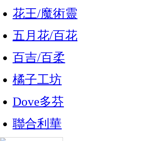
花王/魔術靈
五月花/百花
百吉/百柔
橘子工坊
Dove多芬
聯合利華