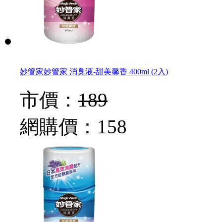
妙管家妙管家 消臭液-甜美馨香 400ml (2入)
市價：
189
網購價：
158