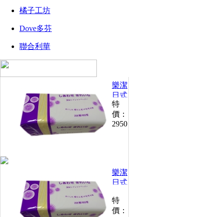
橘子工坊
Dove多芬
聯合利華
樂潔
日式
特
抽取
價：
衛生
2950
紙
200
抽
*30
包
樂潔
(30
包*5
日式
箱)
抽取
特
衛生
價：
紙