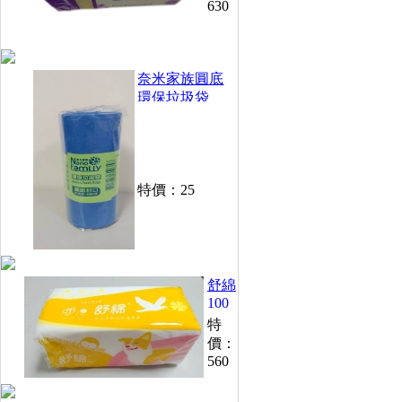
630
200
抽
(30
包/
奈米家族圓底
箱)
環保垃圾袋
250g /捲(小)
特價：
25
舒綿
100
抽衛
特
生紙
價：
(48
560
包/
箱)