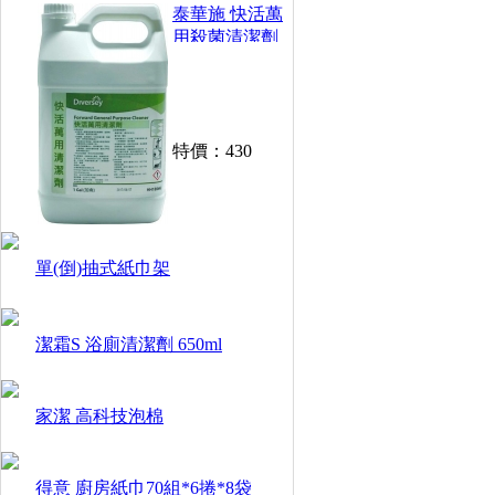
泰華施 快活萬
用殺菌清潔劑
(1加侖)
特價：
430
單(倒)抽式紙巾架
潔霜S 浴廁清潔劑 650ml
家潔 高科技泡棉
得意 廚房紙巾70組*6捲*8袋