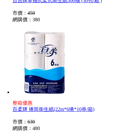
百吉牌單抽式柔式衛生紙300抽 (30包/箱 )
市價：
450
網購價：
380
整箱優惠
百柔牌 捲筒衛生紙(22m*6捲*10串/箱)
市價：
630
網購價：
480