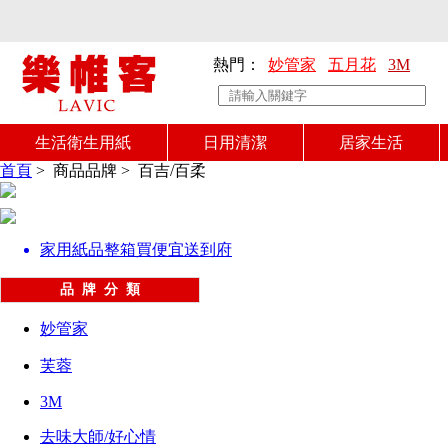
熱門：
妙管家
五月花
3M
生活衛生用紙
日用清潔
居家生活
首頁
>
商品品牌
>
百吉/百柔
家用紙品整箱買便宜送到府
品 牌 分 類
妙管家
芙蓉
3M
去味大師/好心情