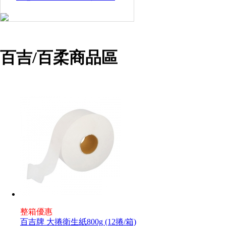
百吉/百柔商品區
整箱優惠
百吉牌 大捲衛生紙800g (12捲/箱)