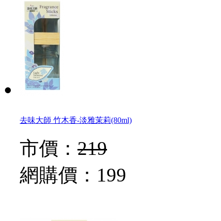
去味大師 竹木香-淡雅茉莉(80ml)
市價：
219
網購價：
199