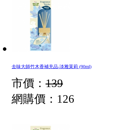
去味大師竹木香補充品-淡雅茉莉 (90ml)
市價：
139
網購價：
126