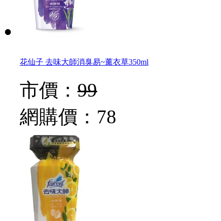
花仙子 去味大師消臭易~薰衣草350ml
市價：
99
網購價：
78