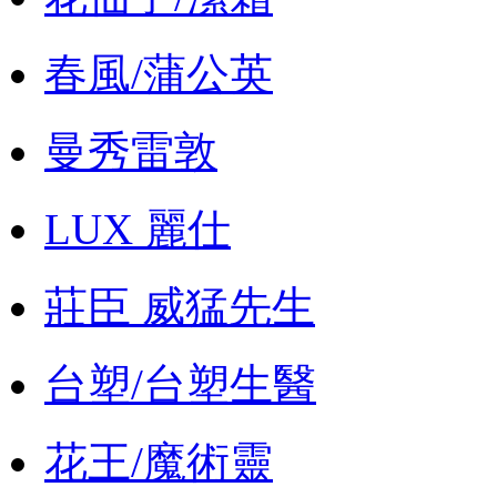
春風/蒲公英
曼秀雷敦
LUX 麗仕
莊臣 威猛先生
台塑/台塑生醫
花王/魔術靈