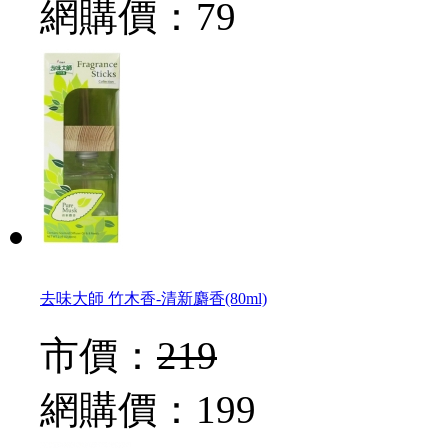
網購價：
79
去味大師 竹木香-清新麝香(80ml)
市價：
219
網購價：
199