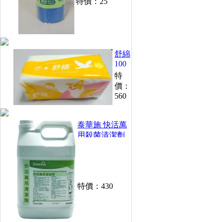
特價：
25
舒綿
100
抽衛
特
生紙
價：
(48
560
包/
箱)
泰華施 快活萬
用殺菌清潔劑
(1加侖)
特價：
430