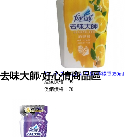
去味大師/好心情商品區
花仙子 去味大師消臭易~檸檬香350ml
建議價格：99
促銷價格：78