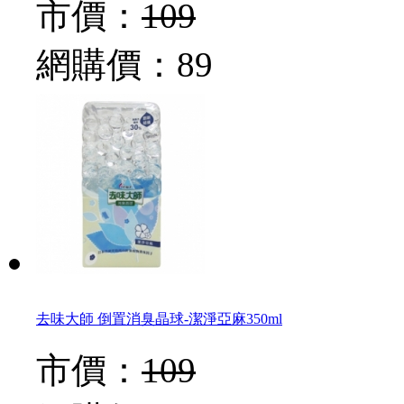
市價：
109
網購價：
89
去味大師 倒置消臭晶球-潔淨亞麻350ml
市價：
109