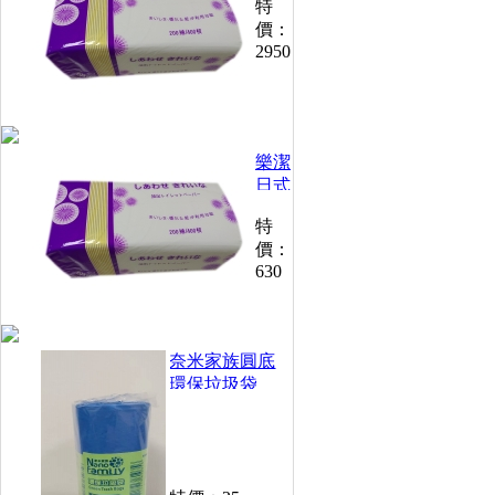
特
抽取
價：
衛生
2950
紙
200
抽
*30
包
樂潔
(30
包*5
日式
箱)
抽取
特
衛生
價：
紙
630
200
抽
(30
包/
奈米家族圓底
箱)
環保垃圾袋
250g /捲(小)