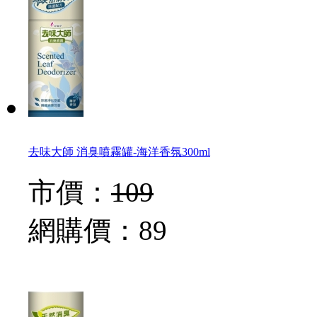
去味大師 消臭噴霧罐-海洋香氛300ml
市價：
109
網購價：
89