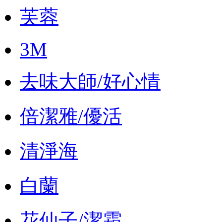
芙蓉
3M
去味大師/好心情
倍潔雅/優活
清淨海
白蘭
花仙子/潔霜