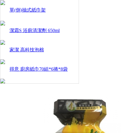
單(倒)抽式紙巾架
潔霜S 浴廁清潔劑 650ml
家潔 高科技泡棉
得意 廚房紙巾70組*6捲*8袋