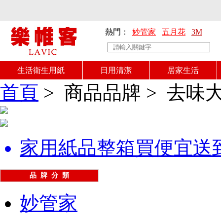
熱門：
妙管家
五月花
3M
生活衛生用紙
日用清潔
居家生活
首頁
>
商品品牌
>
去味大
家用紙品整箱買便宜送
品 牌 分 類
妙管家