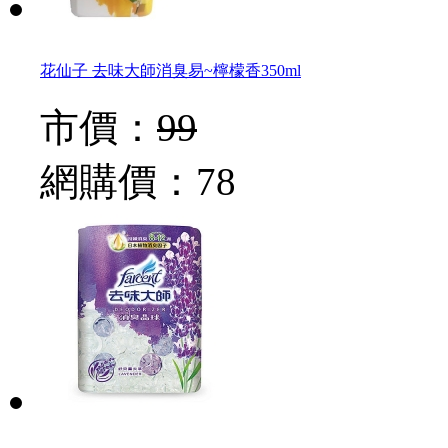
花仙子 去味大師消臭易~檸檬香350ml
市價：
99
網購價：
78